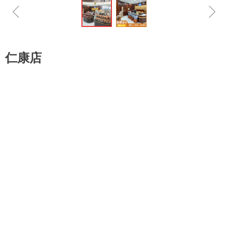
ꁆ
ꁇ
仁康店