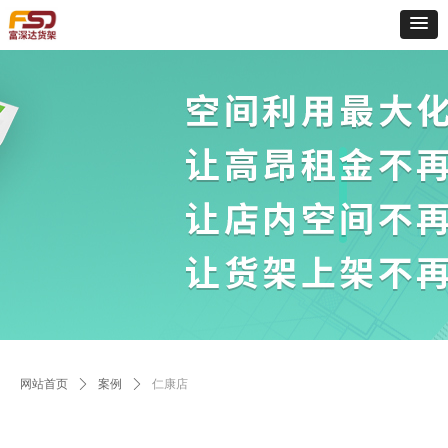
Control Render
Error!ControlType:productSlideBind,StyleName:Style1,ColorName:Item0,Message:
ControlType:productSlideBind Error:未将对象引用设置到对象的实例。
网站首页
ꄲ
案例
ꄲ
仁康店