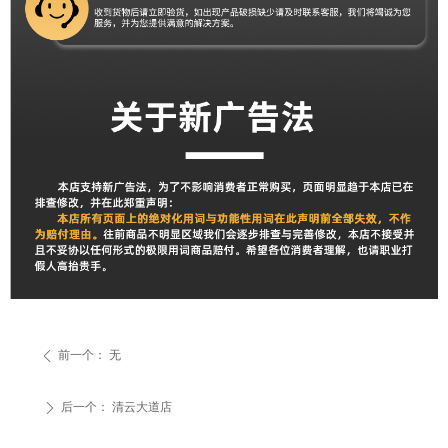
前一个：
无
ꄴ
后一个：
清云大道店
ꄲ