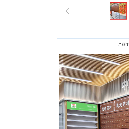
ꁆ
产品详