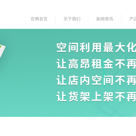
官网首页
关于我们
新闻资讯
产
ideBind,StyleName:Style1,ColorName:Item0,Message:InitError, ControlTyp